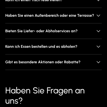
Apple Pay.
Sie können Ihren Tisch telefonisch unter +436642432105
Haben Sie einen Außenbereich oder eine Terrasse?
reservieren.
Da bald warmes Wetter kommt, stehen Sitzplätze im
Bieten Sie Liefer- oder Abholservices an?
Freien zur Verfügung.
Ja! Sie können alles von unserer Speisekarte über die
Kann ich Essen bestellen und es abholen?
Foodora- oder Lieferando-App bestellen!
Sie können Ihr Essen telefonisch unter +43 664 2432105
Gibt es besondere Aktionen oder Rabatte?
bestellen und es dann abholen.
Ja, wir haben täglich von Montag bis Freitag
Spezialgerichte auf unserer Tageskarte!
Haben Sie Fragen an
uns?